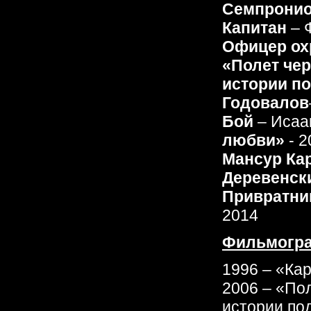
Семпрони
Капитан
– 
Офицер о
«Полет чер
истории по
Годовалов
Бой
– Исаа
любви»
- 2
Мансур Ка
Деревенск
Привратни
2014
Фильмогр
1996 – «Ка
2006 – «По
истории по