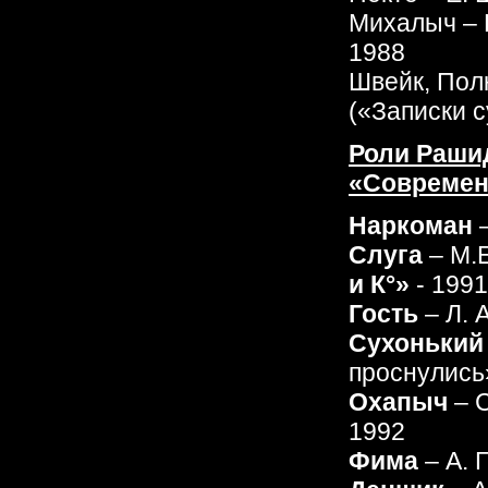
Михалыч – 
1988
Швейк, Полк
(«Записки 
Роли Раши
«Современ
Наркоман
Слуга
– М.
и К°»
- 1991
Гость
– Л. 
Сухоньки
проснулись
Охапыч
– С
1992
Фима
– А. 