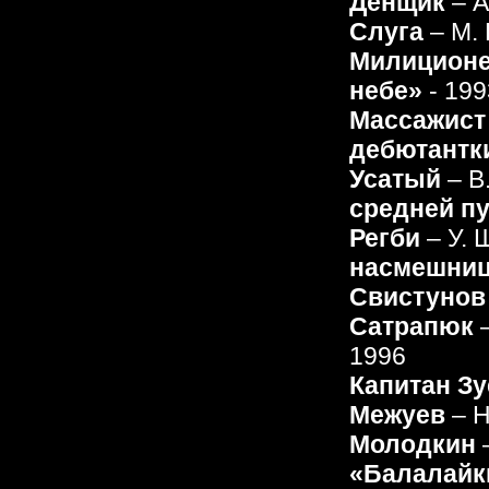
Денщик
– 
Слуга
– М. 
Милицион
небе»
- 199
Массажист
дебютантк
Усатый
– В
средней п
Регби
– У.
насмешни
Свистунов
Сатрапюк
–
1996
Капитан Зу
Межуев
– Н
Молодкин
«Балалайки