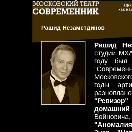
афи
как на
Рашид Незаметдинов
Рашид Не
студии МХА
году был 
"Современ
Московско
годы арт
разнопла
"Ревизор"
домашний 
Войновича,
"Аномалия