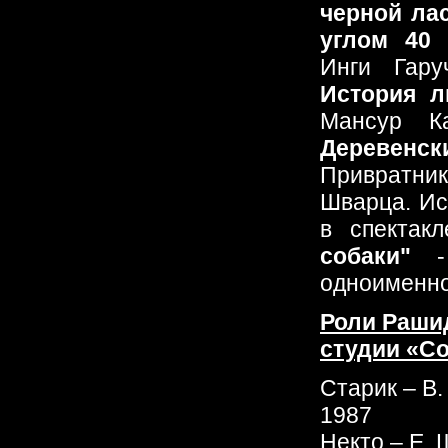
черной ла
углом 40 
Инги Гар
История 
Мансур К
Деревенск
Привратн
Шварца. Ис
в спектак
собаки"
- 
одноименно
Роли Рашид
студии «С
Старик – В.
1987
Некто – Е. 