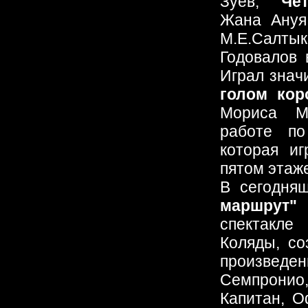
Зуев,
"Че
Жана Ануя
М.Е.Салт
Годовалов
Играл знач
голом кор
Мориса Ме
работе 
которая и
пятом этаж
В сегодня
маршрут"
Е
спектакл
Коляды, со
произвед
Семпрони
Капитан, 