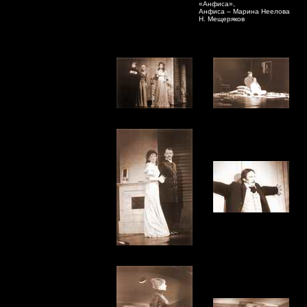
«Анфиса»,
Анфиса – Марина Неелова
Н. Мещеряков