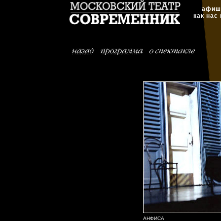
афиш
как нас
АНФИСА